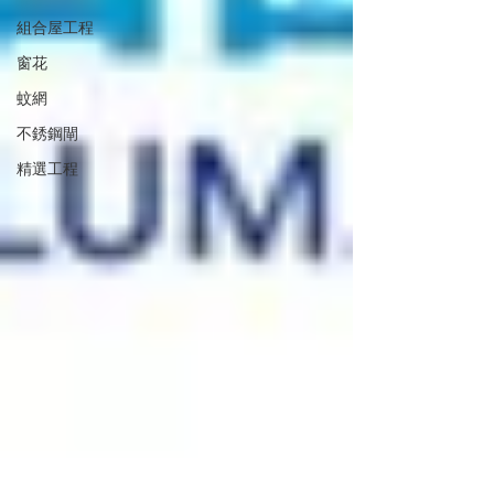
組合屋工程
窗花
蚊網
不銹鋼閘
精選工程