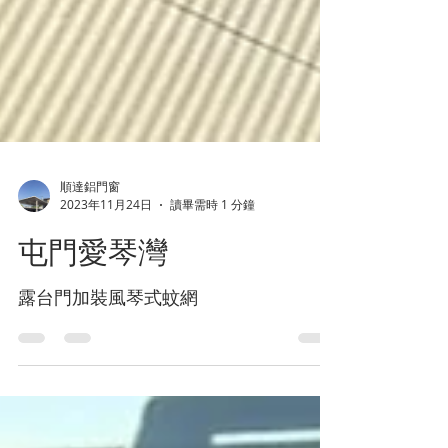
順達鋁門窗
2023年11月24日
讀畢需時 1 分鐘
屯門愛琴灣
露台門加裝風琴式蚊網