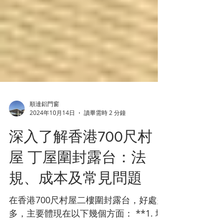
順達鋁門窗
2024年10月14日
讀畢需時 2 分鐘
深入了解香港700尺村
屋 丁屋圍封露台：法
規、成本及常見問題