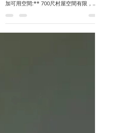
在香港700尺村屋二樓圍封露台，好處多
多，主要體現在以下幾個方面： **1. 增
加可用空間:** 700尺村屋空間有限，圍
封露台能有效增加室內使用面積，可改
造成書房、睡房、儲物室等，提升居住
舒適度和空間利用率。 **2. 提升私隱
度:** ...