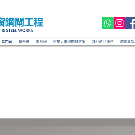
鋁門窗
組合屋
隱形網
村屋太陽能圍封方案
其他產品服務
瀏覽最新