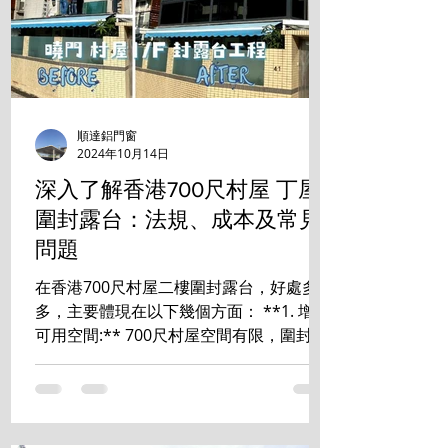
順達鋁門窗
2024年10月14日
深入了解香港700尺村屋 丁屋
圍封露台：法規、成本及常見
問題
在香港700尺村屋二樓圍封露台，好處多
多，主要體現在以下幾個方面： **1. 增加
可用空間:** 700尺村屋空間有限，圍封露
台能有效增加室內使用面積，可改造成書
房、睡房、儲物室等，提升居住舒適度和
空間利用率。 **2. 提升私隱度:** ...