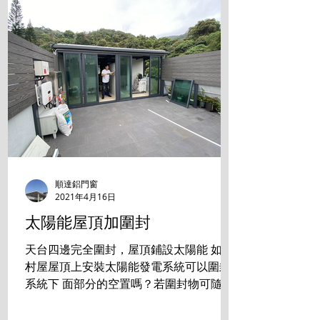
順達鋁門窗
2021年4月16日
太陽能屋頂加圍封
天台四邊完全圍封，屋頂鋪設太陽能 如在
村屋屋頂上安裝太陽能發電系統可以圍封
系統下 面部分的空置嗎？若圍封物可隨時
拆走，是否符合有 關規定？ 答案是:完全
沒有問題 成功掛錶 發電賺錢的同時， 還