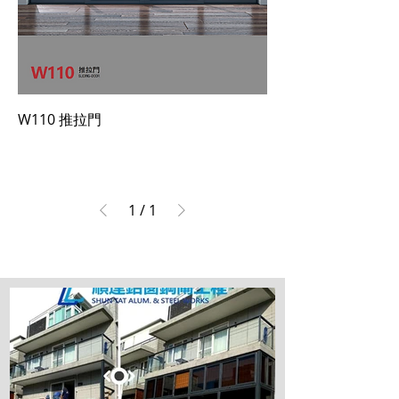
W110 推拉門
1
/
1