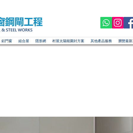
鋁門窗
組合屋
隱形網
村屋太陽能圍封方案
其他產品服務
瀏覽最新