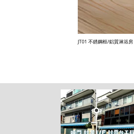
JT01 不銹鋼框/鋁質淋浴房