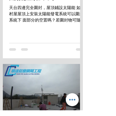
天台四邊完全圍封，屋頂鋪設太陽能 如在
村屋屋頂上安裝太陽能發電系統可以圍封
系統下 面部分的空置嗎？若圍封物可隨時
拆走，是否符合有 關規定？ 答案是:完全
沒有問題 成功掛錶 發電賺錢的同時， 還
享用零煩惱的生活空間。