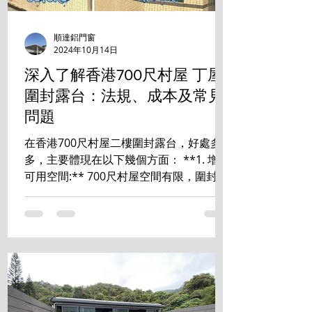
順達鋁門窗
2024年10月14日
深入了解香港700尺村屋 丁屋
圍封露台：法規、成本及常見
問題
在香港700尺村屋二樓圍封露台，好處多
多，主要體現在以下幾個方面： **1. 增加
可用空間:** 700尺村屋空間有限，圍封露
台能有效增加室內使用面積，可改造成書
房、睡房、儲物室等，提升居住舒適度和
空間利用率。 **2. 提升私隱度:** ...