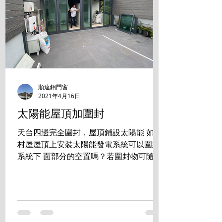
順達鋁門窗
2021年4月16日
太陽能屋頂加圍封
天台四邊完全圍封，屋頂鋪設太陽能 如在
村屋屋頂上安裝太陽能發電系統可以圍封
系統下 面部分的空置嗎？若圍封物可隨時
拆走，是否符合有 關規定？ 答案是:完全
沒有問題 成功掛錶 發電賺錢的同時， 還
享用零煩惱的生活空間。