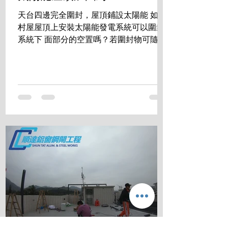
天台四邊完全圍封，屋頂鋪設太陽能 如在
村屋屋頂上安裝太陽能發電系統可以圍封
系統下 面部分的空置嗎？若圍封物可隨時
拆走，是否符合有 關規定？ 答案是:完全
沒有問題 成功掛錶 發電賺錢的同時， 還
享用零煩惱的生活空間。