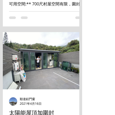
可用空間:** 700尺村屋空間有限，圍封露
台能有效增加室內使用面積，可改造成書
房、睡房、儲物室等，提升居住舒適度和
空間利用率。 **2. 提升私隱度:** ...
順達鋁門窗
2021年4月16日
太陽能屋頂加圍封