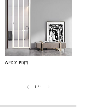
WPD01 PD門
1
/
1