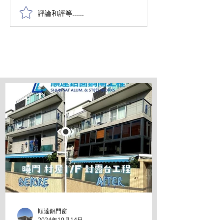
將軍澳工業村套
評論和評等......
順達鋁門窗
2024年10月14日