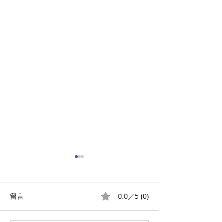
0.0／5 (0)
留言
屯門愛琴灣