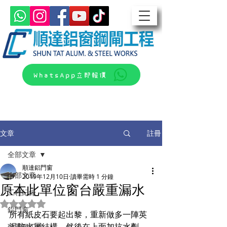
WhatsApp立即報價
文章
註冊
全部文章
順達鋁門窗
全部文章
2019年12月10日
讀畢需時 1 分鐘
原本此單位窗台嚴重漏水
工程紀錄
評等為 NaN（最高為 5 顆星）。
鋁門窗
所有紙皮石要起出黎，重新做多一陣英
泥防水層結構，然後在上面加抗水劑，
玻璃屋工程