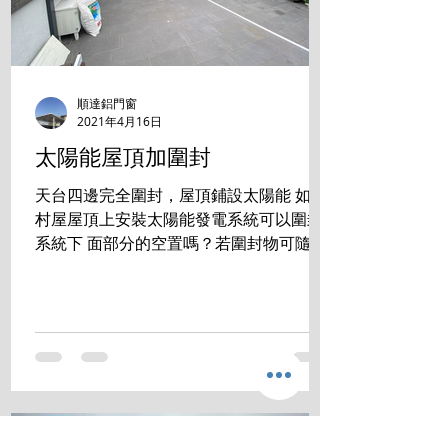
順達鋁門窗
2021年4月16日
太陽能屋頂加圍封
天台四邊完全圍封，屋頂鋪設太陽能 如在
村屋屋頂上安裝太陽能發電系統可以圍封
系統下 面部分的空置嗎？若圍封物可隨時
拆走，是否符合有 關規定？ 答案是:完全
沒有問題 成功掛錶 發電賺錢的同時， 還
享用零煩惱的生活空間。