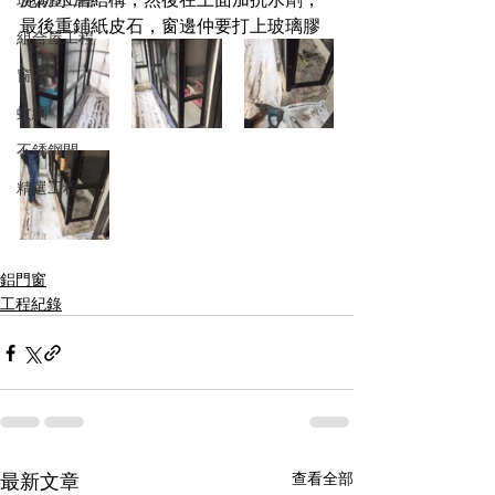
最後重鋪紙皮石，窗邊仲要打上玻璃膠
組合屋工程
窗花
蚊網
不銹鋼閘
精選工程
鋁門窗
工程紀錄
最新文章
查看全部