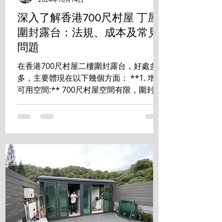
深入了解香港700尺村屋 丁屋
圍封露台：法規、成本及常見
問題
在香港700尺村屋二樓圍封露台，好處多
多，主要體現在以下幾個方面： **1. 增加
可用空間:** 700尺村屋空間有限，圍封露
台能有效增加室內使用面積，可改造成書
房、睡房、儲物室等，提升居住舒適度和
空間利用率。 **2. 提升私隱度:** ...