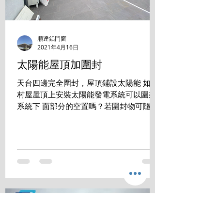
順達鋁門窗
2021年4月16日
太陽能屋頂加圍封
天台四邊完全圍封，屋頂鋪設太陽能 如在
村屋屋頂上安裝太陽能發電系統可以圍封
系統下 面部分的空置嗎？若圍封物可隨時
拆走，是否符合有 關規定？ 答案是:完全
沒有問題 成功掛錶 發電賺錢的同時， 還
享用零煩惱的生活空間。