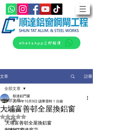
WhatsApp立即報價
文章
註冊
全部文章
順達鋁門窗
全部文章
2019年10月9日
讀畢需時 1 分鐘
大埔富善邨全屋換鋁窗
工程紀錄
評等為 NaN（最高為 5 顆星）。
鋁門窗
大埔富善邨全屋換鋁窗
50料鋁窗連窗花 
玻璃屋工程