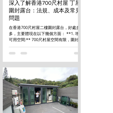
深入了解香港700尺村屋 丁屋
圍封露台：法規、成本及常見
問題
在香港700尺村屋二樓圍封露台，好處多
多，主要體現在以下幾個方面： **1. 增加
可用空間:** 700尺村屋空間有限，圍封露
台能有效增加室內使用面積，可改造成書
房、睡房、儲物室等，提升居住舒適度和
空間利用率。 **2. 提升私隱度:** ...