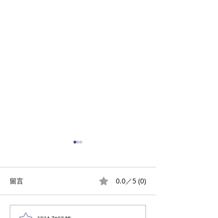
0.0／5 (0)
留言
屯門愛琴灣
將軍澳工業村套