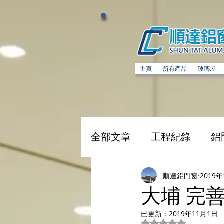
主頁
所有產品
玻璃屋
全部文章
工程紀錄
鋁
不銹鋼閘
精選工程
順達鋁門窗
2019
大埔 完
已更新：
2019年11月1日
評等為 NaN（最高