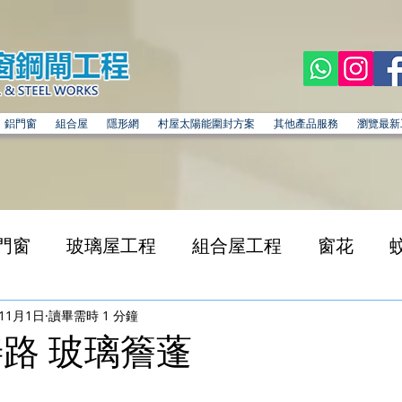
鋁門窗
組合屋
隱形網
村屋太陽能圍封方案
其他產品服務
瀏覽最新
門窗
玻璃屋工程
組合屋工程
窗花
年11月1日
讀畢需時 1 分鐘
善路 玻璃簷蓬
為 5 顆星）。