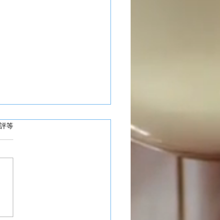
 5 顆星）。
評等
澳工業村套窗工程