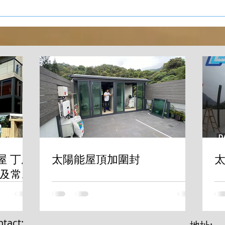
屋 丁屋
太陽能屋頂加圍封
太
及常見
tact: