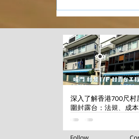
問題
深入了解香港700尺村
圍封露台：法規、成本
問題
Follow
Con