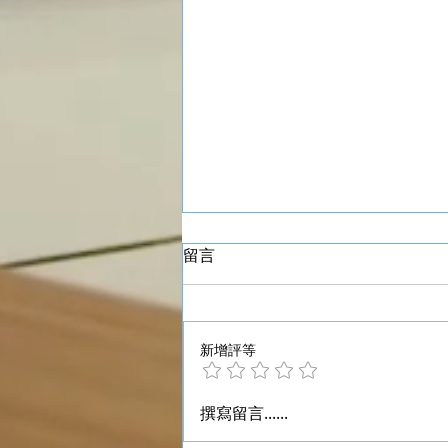
留言
新增評等
深入了解香港700尺村屋 丁屋
撰寫留言......
圍封露台：法規、成本及常見