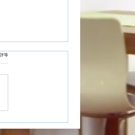
 5 顆星）。
評等
澳工業村套窗工程