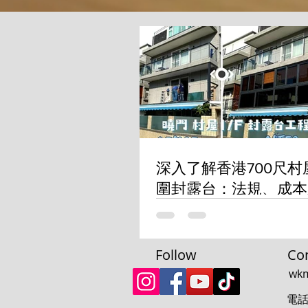
深入了解香港700尺村
圍封露台：法規、成本
問題
Follow
Con
wk
電話: