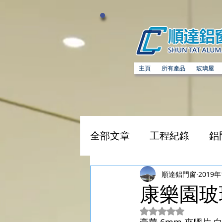
主頁
所有產品
玻璃屋
全部文章
工程紀錄
鋁
不銹鋼閘
精選工程
順達鋁門窗
2019
康樂園玻
評等為 NaN（最高