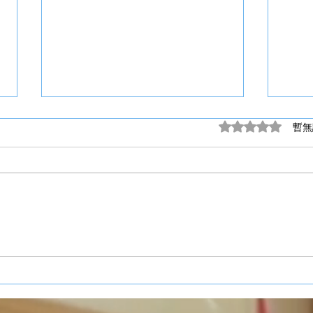
評等為 0（最高為
暫無
屯門愛琴灣
將軍