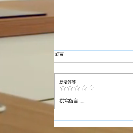
留言
新增評等
深入了解香港700尺村屋 丁屋
撰寫留言......
圍封露台：法規、成本及常見
問題