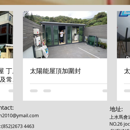
屋 丁屋
太陽能屋頂加圍封
太
及常見
tact:
​地址:
m2010@ymail.com
上水馬會
NO.26 joc
(852)
2673 4463