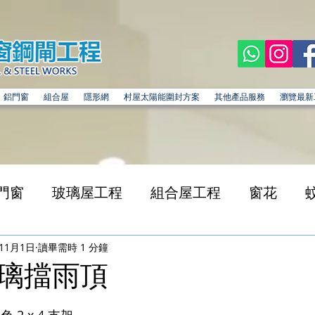
鋁門窗
組合屋
隱形網
村屋太陽能圍封方案
其他產品服務
瀏覽最新
門窗
玻璃屋工程
組合屋工程
窗花
年11月1日
讀畢需時 1 分鐘
璃擋雨頂
為 5 顆星）。