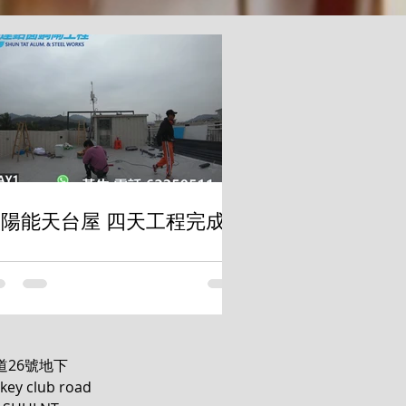
陽能天台屋 四天工程完成
道26號地下
key club road