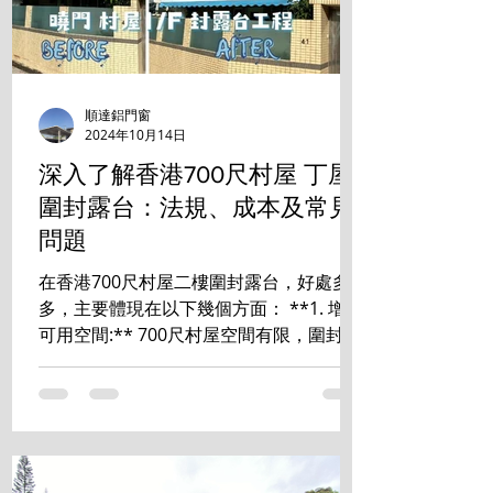
順達鋁門窗
2024年10月14日
深入了解香港700尺村屋 丁屋
圍封露台：法規、成本及常見
問題
在香港700尺村屋二樓圍封露台，好處多
多，主要體現在以下幾個方面： **1. 增加
可用空間:** 700尺村屋空間有限，圍封露
台能有效增加室內使用面積，可改造成書
房、睡房、儲物室等，提升居住舒適度和
空間利用率。 **2. 提升私隱度:** ...