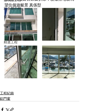
望住個遊艇景 真係型
組合屋工程
窗花
蚊網
不銹鋼閘
精選工程
工程紀錄
鋁門窗