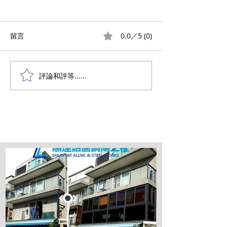
0.0／5 (0)
留言
屯門愛琴灣
將軍澳工業村套
評論和評等......