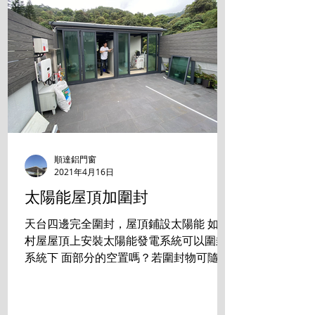
順達鋁門窗
2021年4月16日
太陽能屋頂加圍封
天台四邊完全圍封，屋頂鋪設太陽能 如在
村屋屋頂上安裝太陽能發電系統可以圍封
系統下 面部分的空置嗎？若圍封物可隨時
拆走，是否符合有 關規定？ 答案是:完全
沒有問題 成功掛錶 發電賺錢的同時， 還
享用零煩惱的生活空間。