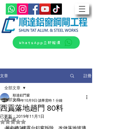
WhatsApp立即報價
文章
註冊
全部文章
順達鋁門窗
全部文章
2019年10月9日
讀畢需時 1 分鐘
西貢落地趟門 80料
工程紀錄
已更新：
2019年11月1日
鋁門窗
評等為 NaN（最高為 5 顆星）。
屋主將2樓露台鋁窗拆除，改做落地玻璃
玻璃屋工程