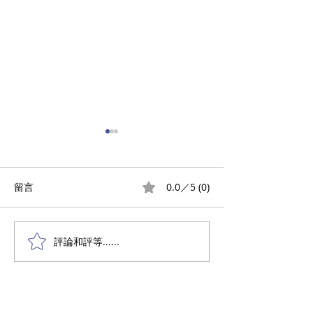
0.0／5 (0)
留言
評論和評等......
落地趟门设计：装饰与功
深入了解香港70
能选择全攻略
丁屋圍封露台：
本及常見問題