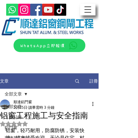
WhatsApp立即報價
文章
註冊
全部文章
順達鋁門窗
全部文章
5月25日
讀畢需時 3 分鐘
铝窗工程施工与安全指南
工程紀錄
評等為 NaN（最高為 5 顆星）。
鋁門窗
铝窗，轻巧耐用，防腐防锈，安装快
捷，越来越受欢迎。无论是住宅、村
玻璃屋工程