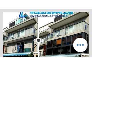
順達鋁門窗
2024年10月14日
深入了解香港700尺村屋 丁屋
圍封露台：法規、成本及常見
問題