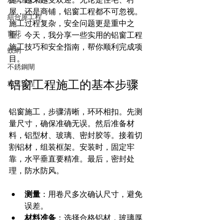
屋，还是商铺，铝窗工程都不可忽视。
組合屋工程
施工过程复杂，安全问题更是重中之
窗花
重。今天，我分享一些实用的铝窗工程
施工技巧和安全指南，帮你顺利完成项
蚊網
目。
不銹鋼閘
铝窗工程施工的基本步骤
精選工程
铝窗施工，步骤清晰，环环相扣。先测
量尺寸，确保准确无误。然后准备材
料，铝型材、玻璃、密封胶等。接着切
割铝材，组装框架。安装时，固定牢
靠，水平垂直要精准。最后，密封处
理，防水防风。
测量
：用卷尺多次确认尺寸，避免
误差。
材料准备
：选择合格铝材，玻璃厚