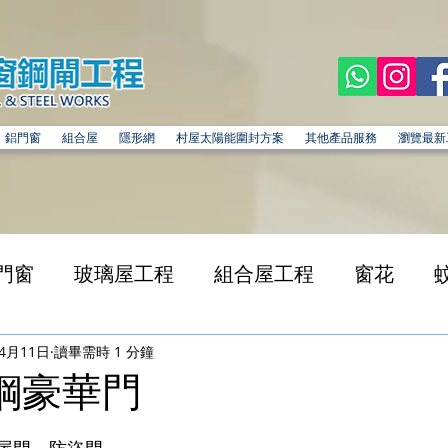
鋁門窗
組合屋
隱形網
村屋太陽能圍封方案
其他產品服務
瀏覽最新
門窗
玻璃屋工程
組合屋工程
窗花
年4月11日
讀畢需時 1 分鐘
鏽鋼豪華門
為 5 顆星）。