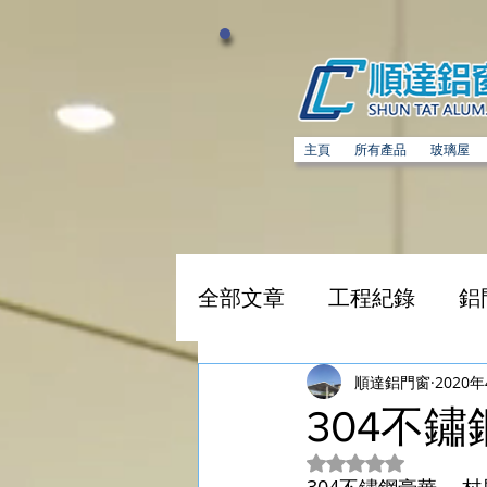
主頁
所有產品
玻璃屋
全部文章
工程紀錄
鋁
不銹鋼閘
精選工程
順達鋁門窗
2020
304不
評等為 NaN（最高