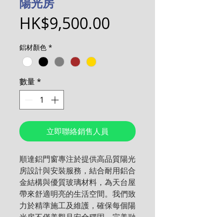
陽光房
價
HK$9,500.00
格
鋁材顏色
*
數量
*
立即聯絡銷售人員
順達鋁門窗專注於提供高品質陽光
房設計與安裝服務，結合耐用鋁合
金結構與優質玻璃材料，為天台屋
帶來舒適明亮的生活空間。我們致
力於精準施工及維護，確保每個陽