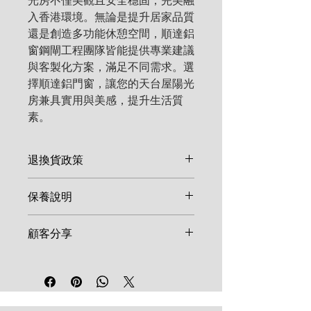
光房不僅美觀且安全穩固，完美融
入香港環境。無論是提升居家品質
還是創造多功能休憩空間，順達鋁
窗鋼閘工程團隊皆能提供專業建議
與客製化方案，滿足不同需求。選
擇順達鋁門窗，讓您的天台屋陽光
房兼具實用與美感，提升生活質
素。
退換貨政策
由於鋁窗、鋼閘等產品多屬客製化
保養說明
尺寸，一旦確認訂單並開始生產，
恕不接受取消或退換。如產品在安
鋁窗及鋼閘建議每半年使用清水及
顧客分享
裝後發現非人為因素之結構瑕疵，
溫和清潔劑擦拭表面。鎖具、合頁
請於 7 天內聯絡維修。
等五金配件建議每年加註少量潤滑
我們重視每一位顧客的反饋！歡迎
油。請勿使用強酸、強鹼清潔劑，
在社群媒體分享您的施工成品並標
以免損壞表面烤漆。
記順達鋁窗工程，讓更多鄰里參考
高品質的工程範例。