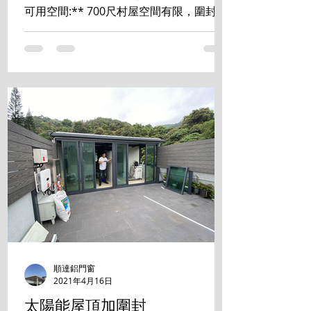
可用空間:** 700尺村屋空間有限，圍封露
台能有效增加室內使用面積，可改造成書
房、睡房、儲物室等，提升居住舒適度和
空間利用率。 **2. 提升私隱度:** ...
順達鋁門窗
2021年4月16日
太陽能屋頂加圍封