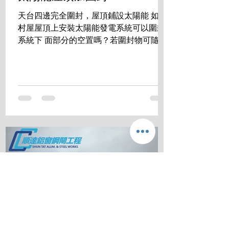
天台四邊完全圍封，屋頂鋪設太陽能 如在
村屋屋頂上安裝太陽能發電系統可以圍封
系統下 面部分的空置嗎？若圍封物可隨時
拆走，是否符合有 關規定？ 答案是:完全
沒有問題 成功掛錶 發電賺錢的同時， 還
享用零煩惱的生活空間。