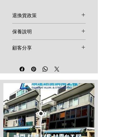
退換貨政策
由於鋁窗、鋼閘等產品多屬客製化
保養說明
尺寸，一旦確認訂單並開始生產，
恕不接受取消或退換。如產品在安
鋁窗及鋼閘建議每半年使用清水及
顧客分享
裝後發現非人為因素之結構瑕疵，
溫和清潔劑擦拭表面。鎖具、合頁
請於 7 天內聯絡維修。
等五金配件建議每年加註少量潤滑
我們重視每一位顧客的反饋！歡迎
油。請勿使用強酸、強鹼清潔劑，
在社群媒體分享您的施工成品並標
以免損壞表面烤漆。
記順達鋁窗工程，讓更多鄰里參考
高品質的工程範例。