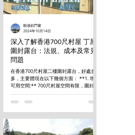
順達鋁門窗
2024年10月14日
深入了解香港700尺村屋 丁屋
圍封露台：法規、成本及常見
問題
在香港700尺村屋二樓圍封露台，好處多
多，主要體現在以下幾個方面： **1. 增加
可用空間:** 700尺村屋空間有限，圍封露
台能有效增加室內使用面積，可改造成書
房、睡房、儲物室等，提升居住舒適度和
空間利用率。 **2. 提升私隱度:** ...