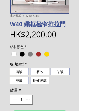
庫存單位： W40_SLIM
W40 纖框極窄推拉門
價
HK$2,200.00
格
鋁材顏色
*
玻璃類型
*
清玻
磨砂
茶玻
灰玻
長虹玻璃
數量
*