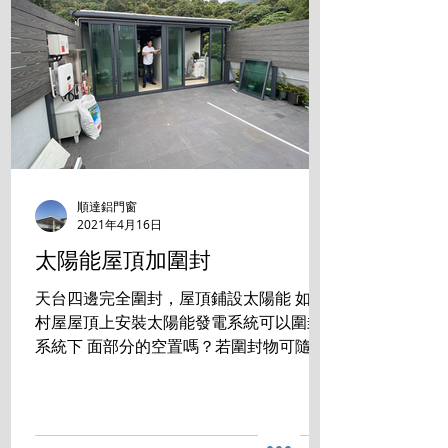
順達鋁門窗
2021年4月16日
太陽能屋頂加圍封
天台四邊完全圍封，屋頂鋪設太陽能 如在
村屋屋頂上安裝太陽能發電系統可以圍封
系統下 面部分的空置嗎？若圍封物可隨時
拆走，是否符合有 關規定？ 答案是:完全
沒有問題 成功掛錶 發電賺錢的同時， 還
享用零煩惱的生活空間。