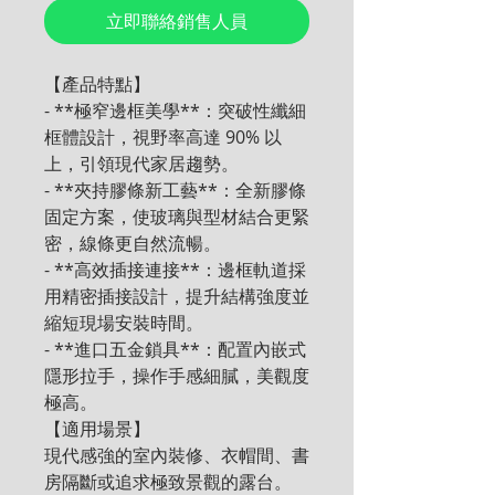
立即聯絡銷售人員
【產品特點】

- **極窄邊框美學**：突破性纖細
框體設計，視野率高達 90% 以
上，引領現代家居趨勢。

- **夾持膠條新工藝**：全新膠條
固定方案，使玻璃與型材結合更緊
密，線條更自然流暢。

- **高效插接連接**：邊框軌道採
用精密插接設計，提升結構強度並
縮短現場安裝時間。

- **進口五金鎖具**：配置內嵌式
隱形拉手，操作手感細膩，美觀度
極高。

【適用場景】

現代感強的室內裝修、衣帽間、書
房隔斷或追求極致景觀的露台。