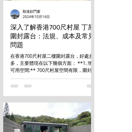
順達鋁門窗
2024年10月14日
深入了解香港700尺村屋 丁屋
圍封露台：法規、成本及常見
問題
在香港700尺村屋二樓圍封露台，好處多
多，主要體現在以下幾個方面： **1. 增加
可用空間:** 700尺村屋空間有限，圍封露
台能有效增加室內使用面積，可改造成書
房、睡房、儲物室等，提升居住舒適度和
空間利用率。 **2. 提升私隱度:** ...