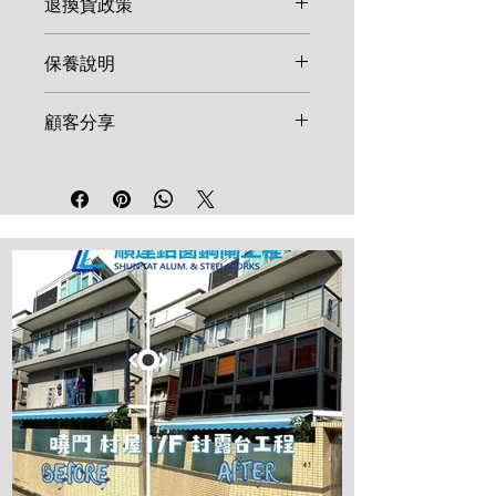
退換貨政策
由於鋁窗、鋼閘等產品多屬客製化
保養說明
尺寸，一旦確認訂單並開始生產，
恕不接受取消或退換。如產品在安
鋁窗及鋼閘建議每半年使用清水及
顧客分享
裝後發現非人為因素之結構瑕疵，
溫和清潔劑擦拭表面。鎖具、合頁
請於 7 天內聯絡維修。
等五金配件建議每年加註少量潤滑
我們重視每一位顧客的反饋！歡迎
油。請勿使用強酸、強鹼清潔劑，
在社群媒體分享您的施工成品並標
以免損壞表面烤漆。
記順達鋁窗工程，讓更多鄰里參考
高品質的工程範例。