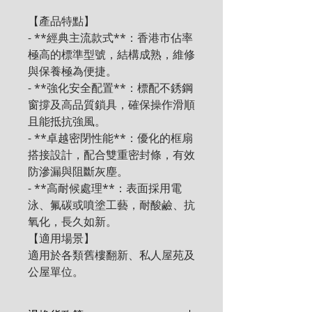
【產品特點】

- **經典主流款式**：香港市佔率
極高的標準型號，結構成熟，維修
與保養極為便捷。

- **強化安全配置**：標配不銹鋼
窗撐及高品質鎖具，確保操作滑順
且能抵抗強風。

- **卓越密閉性能**：優化的框扇
搭接設計，配合雙重密封條，有效
防滲漏與阻斷灰塵。

- **高耐候處理**：表面採用電
泳、氟碳或噴塗工藝，耐酸鹼、抗
氧化，長久如新。

【適用場景】

適用於各類舊樓翻新、私人屋苑及
公屋單位。