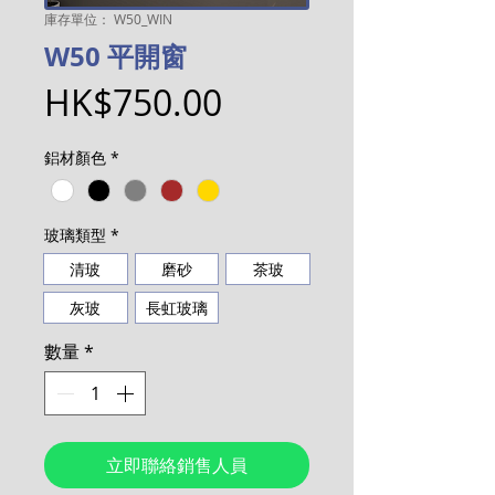
庫存單位： W50_WIN
W50 平開窗
價
HK$750.00
格
鋁材顏色
*
玻璃類型
*
清玻
磨砂
茶玻
灰玻
長虹玻璃
數量
*
立即聯絡銷售人員