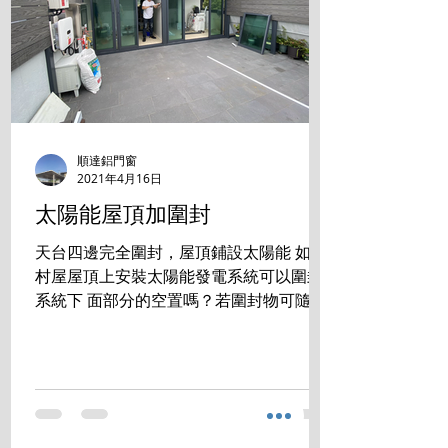
順達鋁門窗
2021年4月16日
太陽能屋頂加圍封
天台四邊完全圍封，屋頂鋪設太陽能 如在
村屋屋頂上安裝太陽能發電系統可以圍封
系統下 面部分的空置嗎？若圍封物可隨時
拆走，是否符合有 關規定？ 答案是:完全
沒有問題 成功掛錶 發電賺錢的同時， 還
享用零煩惱的生活空間。