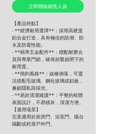
立即聯絡銷售人員
【產品特點】

- **經濟耐用選擇**：採用高硬度
鋁合金打造，具有極佳的防潮、防
水及防霉性能。

- **精準五金配件**：標配耐磨合
頁與專業門鎖，確保頻繁啟閉下的
耐用度。

- **簡約風格**：線條俐落，可靈
活搭配毛玻璃、鋼化玻璃或鋁板，
兼顧隱私與採光。

- **易於清潔維護**：平整的框體
表面設計，不易積灰，清潔方便。

【適用場景】

完美適用於廚房門、浴室門、陽台
隔斷或村屋戶外門。