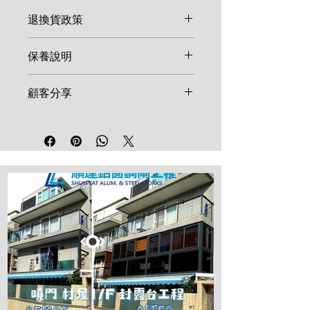
退換貨政策
由於鋁窗、鋼閘等產品多屬客製化
保養說明
尺寸，一旦確認訂單並開始生產，
恕不接受取消或退換。如產品在安
鋁窗及鋼閘建議每半年使用清水及
顧客分享
裝後發現非人為因素之結構瑕疵，
溫和清潔劑擦拭表面。鎖具、合頁
請於 7 天內聯絡維修。
等五金配件建議每年加註少量潤滑
我們重視每一位顧客的反饋！歡迎
油。請勿使用強酸、強鹼清潔劑，
在社群媒體分享您的施工成品並標
以免損壞表面烤漆。
記順達鋁窗工程，讓更多鄰里參考
高品質的工程範例。