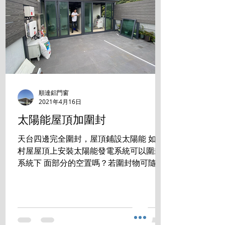
順達鋁門窗
2021年4月16日
太陽能屋頂加圍封
天台四邊完全圍封，屋頂鋪設太陽能 如在
村屋屋頂上安裝太陽能發電系統可以圍封
系統下 面部分的空置嗎？若圍封物可隨時
拆走，是否符合有 關規定？ 答案是:完全
沒有問題 成功掛錶 發電賺錢的同時， 還
享用零煩惱的生活空間。