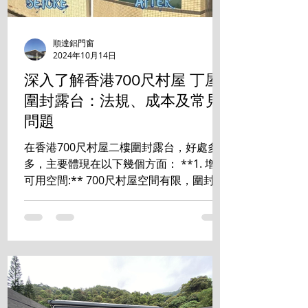
順達鋁門窗
2024年10月14日
深入了解香港700尺村屋 丁屋
圍封露台：法規、成本及常見
問題
在香港700尺村屋二樓圍封露台，好處多
多，主要體現在以下幾個方面： **1. 增加
可用空間:** 700尺村屋空間有限，圍封露
台能有效增加室內使用面積，可改造成書
房、睡房、儲物室等，提升居住舒適度和
空間利用率。 **2. 提升私隱度:** ...