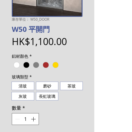
庫存單位： W50_DOOR
W50 平開門
價
HK$1,100.00
格
鋁材顏色
*
玻璃類型
*
清玻
磨砂
茶玻
灰玻
長虹玻璃
數量
*