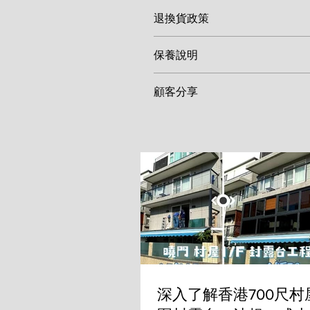
退換貨政策
由於鋁窗、鋼閘等產品多屬客製
保養說明
取消或退換。如產品在安裝後發
修。
鋁窗及鋼閘建議每半年使用清水
顧客分享
件建議每年加註少量潤滑油。請
漆。
我們重視每一位顧客的反饋！歡
窗工程，讓更多鄰里參考高品質
深入了解香港700尺村