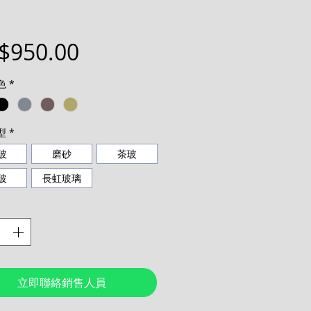
價
$950.00
格
色
*
型
*
玻
磨砂
茶玻
玻
長虹玻璃
立即聯絡銷售人員