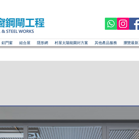
鋁門窗
組合屋
隱形網
村屋太陽能圍封方案
其他產品服務
瀏覽最新