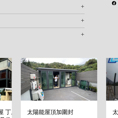
化尺寸，一旦確認訂單並開始生產，恕不接受
現非人為因素之結構瑕疵，請於 7 天內聯絡維
及溫和清潔劑擦拭表面。鎖具、合頁等五金配
勿使用強酸、強鹼清潔劑，以免損壞表面烤
迎在社群媒體分享您的施工成品並標記順達鋁
的工程範例。
屋 丁屋
太陽能屋頂加圍封
太