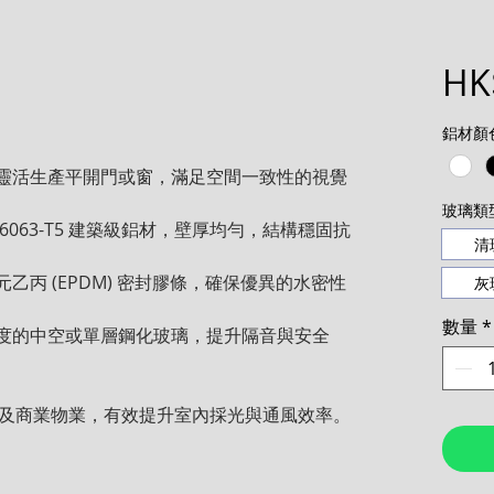
HK
鋁材顏
材可靈活生產平開門或窗，滿足空間一致性的視覺
玻璃類
 6063-T5 建築級鋁材，壁厚均勻，結構穩固抗
清
元乙丙 (EPDM) 密封膠條，確保優異的水密性
灰
數量
*
同厚度的中空或單層鋼化玻璃，提升隔音與安全
及商業物業，有效提升室內採光與通風效率。