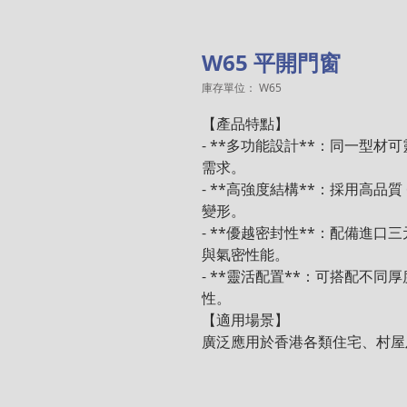
W65 平開門窗
庫存單位： W65
【產品特點】

- **多功能設計**：同一型
需求。

- **高強度結構**：採用高品質
變形。

- **優越密封性**：配備進口三
與氣密性能。

- **靈活配置**：可搭配不
性。

【適用場景】

廣泛應用於香港各類住宅、村屋