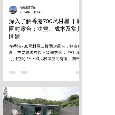
順達鋁門窗
2024年10月14日
深入了解香港700尺村屋 丁屋
圍封露台：法規、成本及常見
問題
在香港700尺村屋二樓圍封露台，好處多
多，主要體現在以下幾個方面： **1. 增加
可用空間:** 700尺村屋空間有限，圍封露
台能有效增加室內使用面積，可改造成書
房、睡房、儲物室等，提升居住舒適度和
空間利用率。 **2. 提升私隱度:** ...