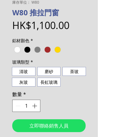
庫存單位： W80
W80 推拉門窗
價
HK$1,100.00
格
鋁材顏色
*
玻璃類型
*
清玻
磨砂
茶玻
灰玻
長虹玻璃
數量
*
立即聯絡銷售人員