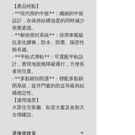
【產品特點】

- **現代簡約中挺**：纖細的中挺
設計，在保持結構強度的同時減少
視覺遮擋。

- **耐候密封系統**：採用車載級
抗老化膠條，防水、防塵、隔音性
能卓越。

- **平軌式導軌**：可選配平軌設
計，實現地面無障礙通行，方便長
者與兒童。

- **多點鎖扣防護**：標配多點鎖
閉系統，提升門窗的防盜等級與結
構穩定性。

【適用場景】

大眾住宅客廳、臥室大窗及各類天
台增建設。
退換貨政策