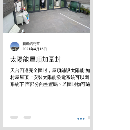
順達鋁門窗
2021年4月16日
太陽能屋頂加圍封
天台四邊完全圍封，屋頂鋪設太陽能 如在
村屋屋頂上安裝太陽能發電系統可以圍封
系統下 面部分的空置嗎？若圍封物可隨時
拆走，是否符合有 關規定？ 答案是:完全
沒有問題 成功掛錶 發電賺錢的同時， 還
享用零煩惱的生活空間。