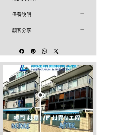
由於鋁窗、鋼閘等產品多屬客製化
保養說明
尺寸，一旦確認訂單並開始生產，
恕不接受取消或退換。如產品在安
鋁窗及鋼閘建議每半年使用清水及
顧客分享
裝後發現非人為因素之結構瑕疵，
溫和清潔劑擦拭表面。鎖具、合頁
請於 7 天內聯絡維修。
等五金配件建議每年加註少量潤滑
我們重視每一位顧客的反饋！歡迎
油。請勿使用強酸、強鹼清潔劑，
在社群媒體分享您的施工成品並標
以免損壞表面烤漆。
記順達鋁窗工程，讓更多鄰里參考
高品質的工程範例。