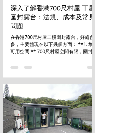
深入了解香港700尺村屋 丁屋
圍封露台：法規、成本及常見
問題
在香港700尺村屋二樓圍封露台，好處多
多，主要體現在以下幾個方面： **1. 增加
可用空間:** 700尺村屋空間有限，圍封露
台能有效增加室內使用面積，可改造成書
房、睡房、儲物室等，提升居住舒適度和
空間利用率。 **2. 提升私隱度:** ...