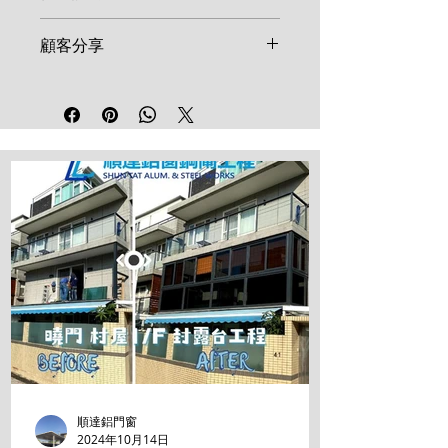
尺寸，一旦確認訂單並開始生產，
恕不接受取消或退換。如產品在安
鋁窗及鋼閘建議每半年使用清水及
顧客分享
裝後發現非人為因素之結構瑕疵，
溫和清潔劑擦拭表面。鎖具、合頁
請於 7 天內聯絡維修。
等五金配件建議每年加註少量潤滑
我們重視每一位顧客的反饋！歡迎
油。請勿使用強酸、強鹼清潔劑，
在社群媒體分享您的施工成品並標
以免損壞表面烤漆。
記順達鋁窗工程，讓更多鄰里參考
高品質的工程範例。
順達鋁門窗
2024年10月14日