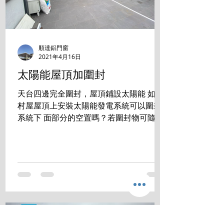
順達鋁門窗
2021年4月16日
太陽能屋頂加圍封
天台四邊完全圍封，屋頂鋪設太陽能 如在
村屋屋頂上安裝太陽能發電系統可以圍封
系統下 面部分的空置嗎？若圍封物可隨時
拆走，是否符合有 關規定？ 答案是:完全
沒有問題 成功掛錶 發電賺錢的同時， 還
享用零煩惱的生活空間。