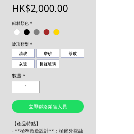
價
HK$2,000.00
格
鋁材顏色
*
玻璃類型
*
清玻
磨砂
茶玻
灰玻
長虹玻璃
數量
*
立即聯絡銷售人員
【產品特點】

- **極窄微邊設計**：極簡外觀融