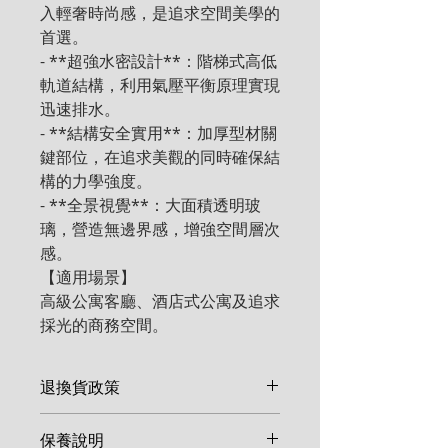
入輕奢時尚感，是追求空間美學的
首選。

- **超強水密設計**：階梯式高低
軌道結構，利用氣壓平衡原理實現
迅速排水。

- **結構安全實用**：加厚型材關
鍵部位，在追求美觀的同時確保結
構的力學強度。

- **全景視覺**：大面積透明玻
璃，營造無邊界感，增強空間層次
感。

【適用場景】

高級公寓客廳、酒店式公寓及追求
採光的商務空間。
退換貨政策
由於鋁窗、鋼閘等產品多屬客製化
保養說明