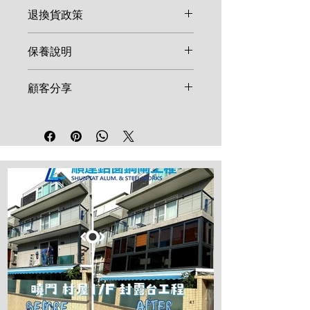
退換貨政策
由於鋁窗、鋼閘等產品多屬客製化
保養說明
尺寸，一旦確認訂單並開始生產，
恕不接受取消或退換。如產品在安
鋁窗及鋼閘建議每半年使用清水及
顧客分享
裝後發現非人為因素之結構瑕疵，
溫和清潔劑擦拭表面。鎖具、合頁
請於 7 天內聯絡維修。
等五金配件建議每年加註少量潤滑
我們重視每一位顧客的反饋！歡迎
油。請勿使用強酸、強鹼清潔劑，
在社群媒體分享您的施工成品並標
以免損壞表面烤漆。
記順達鋁窗工程，讓更多鄰里參考
高品質的工程範例。