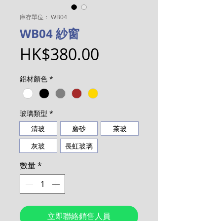
庫存單位： WB04
WB04 紗窗
價
HK$380.00
格
鋁材顏色
*
玻璃類型
*
清玻
磨砂
茶玻
灰玻
長虹玻璃
數量
*
立即聯絡銷售人員