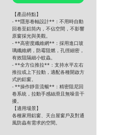
【產品特點】

- **隱形卷軸設計**：不用時自動
回卷至鋁筒內，不佔空間，不影響
原窗採光與美觀。

- **高密度纖維網**：採用進口玻
璃纖維網，防霉阻燃，孔徑細密，
有效阻隔細小蚊蟲。

- **全方位推拉**：支持水平左右
推拉或上下拉動，適配各種開啟方
式的鋁窗。

- **操作靜音流暢**：精密阻尼回
卷系統，拉動手感絲滑且無噪音干
擾。

【適用場景】

各種家用鋁窗、天台屋窗戶及對通
風防蟲有需求的空間。