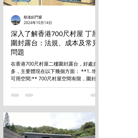
順達鋁門窗
2024年10月14日
深入了解香港700尺村屋 丁屋
圍封露台：法規、成本及常見
問題
在香港700尺村屋二樓圍封露台，好處多
多，主要體現在以下幾個方面： **1. 增加
可用空間:** 700尺村屋空間有限，圍封露
台能有效增加室內使用面積，可改造成書
房、睡房、儲物室等，提升居住舒適度和
空間利用率。 **2. 提升私隱度:** ...