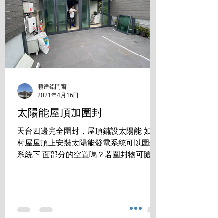
順達鋁門窗
2021年4月16日
太陽能屋頂加圍封
天台四邊完全圍封，屋頂鋪設太陽能 如在
村屋屋頂上安裝太陽能發電系統可以圍封
系統下 面部分的空置嗎？若圍封物可隨時
拆走，是否符合有 關規定？ 答案是:完全
沒有問題 成功掛錶 發電賺錢的同時， 還
享用零煩惱的生活空間。