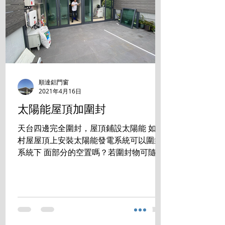
順達鋁門窗
2021年4月16日
太陽能屋頂加圍封
天台四邊完全圍封，屋頂鋪設太陽能 如在
村屋屋頂上安裝太陽能發電系統可以圍封
系統下 面部分的空置嗎？若圍封物可隨時
拆走，是否符合有 關規定？ 答案是:完全
沒有問題 成功掛錶 發電賺錢的同時， 還
享用零煩惱的生活空間。