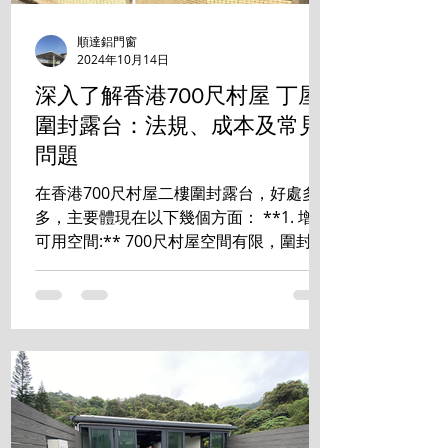
順達鋁門窗
2024年10月14日
深入了解香港700尺村屋 丁屋
圍封露台：法規、成本及常見
問題
在香港700尺村屋二樓圍封露台，好處多
多，主要體現在以下幾個方面： **1. 增加
可用空間:** 700尺村屋空間有限，圍封露
台能有效增加室內使用面積，可改造成書
房、睡房、儲物室等，提升居住舒適度和
空間利用率。 **2. 提升私隱度:** ...