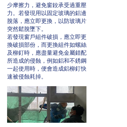
少摩擦力，避免窗鉸承受過重壓
力。若發現用以固定玻璃的鋁邊
脫落，應立即更換，以防玻璃片
突然鬆脫墜下。
若發現窗戶組件破損，應立即更
換破損部份，而更換組件如螺絲
及柳釘時，應盡量避免金屬錯配
所造成的侵蝕，例如鋁和不銹鋼
一起使用時，便會造成鋁柳釘快
速被侵蝕耗掉。